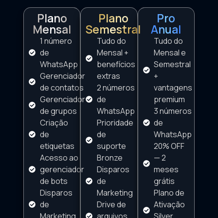
Plano
Plano
Pro
Mensal
Semestral
Anual
1 número
Tudo do
Tudo do
de
Mensal +
Mensal e
WhatsApp
benefícios
Semestral
Gerenciador
extras
+
de contatos
2 números
vantagens
Gerenciador
de
premium
de grupos
WhatsApp
3 números
Criação
Prioridade
de
de
de
WhatsApp
etiquetas
suporte
20% OFF
Acesso ao
Bronze
— 2
gerenciador
Disparos
meses
de bots
de
grátis
Disparos
Marketing
Plano de
de
Drive de
Ativação
Marketing
arquivos
Silver