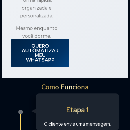
forma rápida,
organizada e
personalizada.
Mesmo enquanto
você dorme.
QUERO
AUTOMATIZAR
MEU
WHATSAPP
Como Funciona
Etapa 1
O cliente envia uma mensagem.