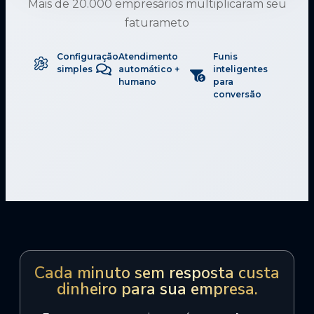
Mais de 20.000 empresários multiplicaram seu
faturameto
Configuração
Atendimento
Funis
simples
automático +
inteligentes
humano
para
conversão
Cada minuto sem resposta custa
dinheiro para sua empresa.