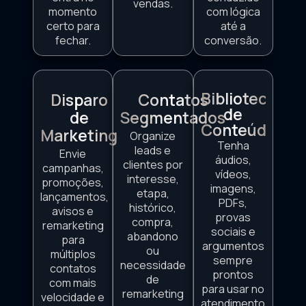
vendas.
momento
com lógica
certo para
até a
fechar.
conversão.
Biblioteca
Disparo
Contatos
de
de
Segmentados
Conteúdos
Marketing
Organize
Tenha
leads e
Envie
áudios,
clientes por
campanhas,
vídeos,
interesse,
promoções,
imagens,
etapa,
lançamentos,
PDFs,
histórico,
avisos e
provas
compra,
remarketing
sociais e
abandono
para
argumentos
ou
múltiplos
sempre
necessidade
contatos
prontos
de
com mais
para usar no
remarketing
velocidade e
atendimento.