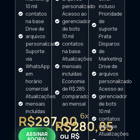
10 mil
personalizado
incluso
contatos
Acesso ao
Prioridade
na base
gerenciador
de
Drive de
de bots
suporte
arquivos
10 mil
Prata
personalizado
contatos
Disparos
Suporte
na base
de
via
Atualizações
Marketing
WhatsApp
mensais
Drive de
em
incluídas
arquivos
horário
Economia
personalizado
comercial
de R$ 285
Acesso ao
Atualizações
comparado
gerenciador
mensais
ao mensal
de bots
incluídas
10 mil
6x
R$297,00
contatos
R$280,85
na base
Atualizações
ASSINAR
ou R$
AGORA!