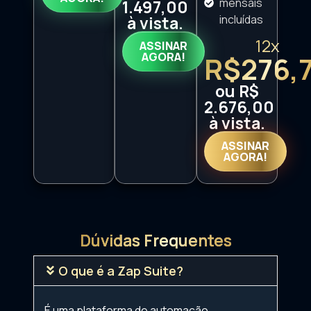
mensais
1.497,00
à vista.
incluídas
12x
ASSINAR
AGORA!
R$276,
ou R$
2.676,00
à vista.
ASSINAR
AGORA!
Dúvidas Frequentes
O que é a Zap Suite?
É uma plataforma de automação,