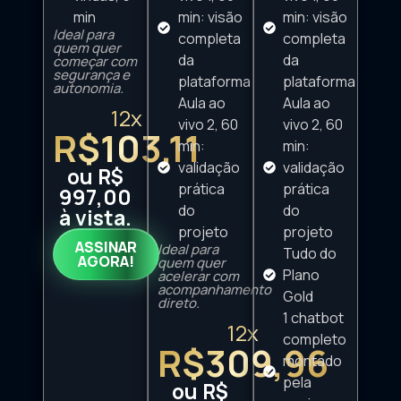
min
min: visão
min: visão
Ideal para
completa
completa
quem quer
da
da
começar com
segurança e
plataforma
plataforma
autonomia.
Aula ao
Aula ao
12x
vivo 2, 60
vivo 2, 60
R$103,11
min:
min:
validação
validação
ou R$
prática
prática
997,00
do
do
à vista.
projeto
projeto
ASSINAR
Ideal para
Tudo do
AGORA!
quem quer
Plano
acelerar com
acompanhamento
Gold
direto.
1 chatbot
12x
completo
R$309,96
montado
pela
ou R$