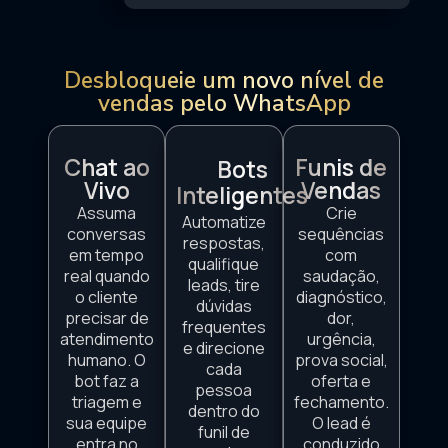
Desbloqueie um novo nível de
vendas pelo WhatsApp
Chat ao
Funis de
Bots
Vivo
Vendas
Inteligentes
Assuma
Crie
Automatize
conversas
sequências
respostas,
em tempo
com
qualifique
real quando
saudação,
leads, tire
o cliente
diagnóstico,
dúvidas
precisar de
dor,
frequentes
atendimento
urgência,
e direcione
humano. O
prova social,
cada
bot faz a
oferta e
pessoa
triagem e
fechamento.
dentro do
sua equipe
O lead é
funil de
entra no
conduzido