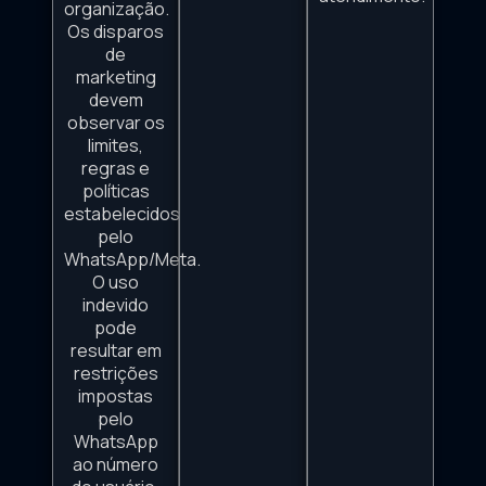
organização.
Os disparos
de
marketing
devem
observar os
limites,
regras e
políticas
estabelecidos
pelo
WhatsApp/Meta.
O uso
indevido
pode
resultar em
restrições
impostas
pelo
WhatsApp
ao número