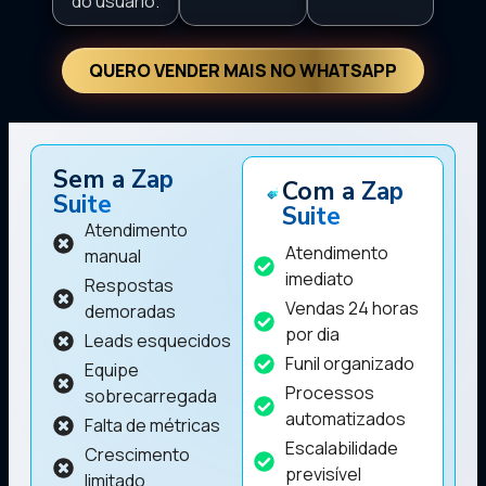
do usuário.
QUERO VENDER MAIS NO WHATSAPP
Sem a Zap
Com a Zap
Suite
Suite
Atendimento
Atendimento
manual
imediato
Respostas
Vendas 24 horas
demoradas
por dia
Leads esquecidos
Funil organizado
Equipe
Processos
sobrecarregada
automatizados
Falta de métricas
Escalabilidade
Crescimento
previsível
limitado