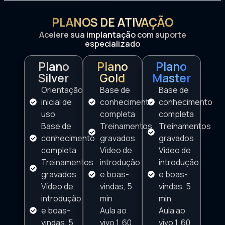
PLANOS DE ATIVAÇÃO
Acelere sua implantação com suporte
especializado
Plano
Plano
Plano
Silver
Gold
Master
Orientação
Base de
Base de
inicial de
conhecimento
conhecimento
uso
completa
completa
Base de
Treinamentos
Treinamentos
conhecimento
gravados
gravados
completa
Vídeo de
Vídeo de
Treinamentos
introdução
introdução
gravados
e boas-
e boas-
Vídeo de
vindas, 5
vindas, 5
introdução
min
min
e boas-
Aula ao
Aula ao
vindas, 5
vivo 1, 60
vivo 1, 60