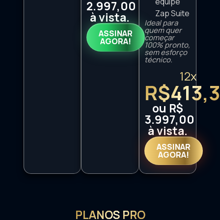
equipe
2.997,00
Zap Suite
à vista.
Ideal para
quem quer
ASSINAR
começar
AGORA!
100% pronto,
sem esforço
técnico.
12x
R$413,
ou R$
3.997,00
à vista.
ASSINAR
AGORA!
PLANOS PRO