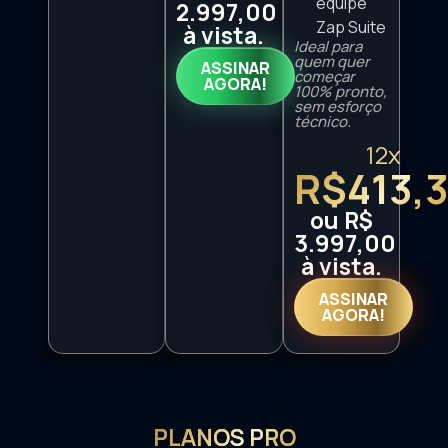
equipe
2.997,00
Zap Suite
à vista.
Ideal para
quem quer
ASSINAR
começar
AGORA!
100% pronto,
sem esforço
técnico.
12x
R$413,
ou R$
3.997,00
à vista.
ASSINAR
AGORA!
PLANOS PRO