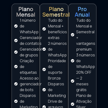
Plano
Plano
Pro
Mensal
Semestral
Anual
1 número
Tudo do
Tudo do
de
Mensal +
Mensal e
WhatsApp
benefícios
Semestral
Gerenciador
extras
+
de contatos
2 números
vantagens
Gerenciador
de
premium
de grupos
WhatsApp
3 números
Criação
Prioridade
de
de
de
WhatsApp
etiquetas
suporte
20% OFF
Acesso ao
Bronze
— 2
gerenciador
Disparos
meses
de bots
de
grátis
Disparos
Marketing
Plano de
de
Drive de
Ativação
Marketing
arquivos
Silver