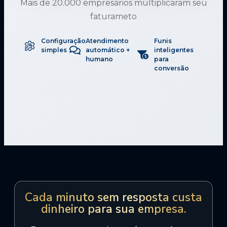
Mais de 20.000 empresários multiplicaram seu
faturameto
Configuração
Atendimento
Funis
simples
automático +
inteligentes
humano
para
conversão
Cada minuto sem resposta custa
dinheiro para sua empresa.