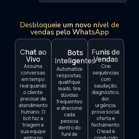
Desbloqueie um novo nível de
vendas pelo WhatsApp
Chat ao
Funis de
Bots
Vivo
Vendas
Inteligentes
Assuma
Crie
Automatize
conversas
sequências
respostas,
em tempo
com
qualifique
real quando
saudação,
leads, tire
o cliente
diagnóstico,
dúvidas
precisar de
dor,
frequentes
atendimento
urgência,
e direcione
humano. O
prova social,
cada
bot faz a
oferta e
pessoa
triagem e
fechamento.
dentro do
sua equipe
O lead é
funil de
entra no
conduzido