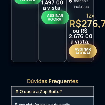
mensais
1.497,00
à vista.
incluídas
12x
ASSINAR
AGORA!
R$276,
ou R$
2.676,00
à vista.
ASSINAR
AGORA!
Dúvidas Frequentes
O que é a Zap Suite?
É uma plataforma de automação,