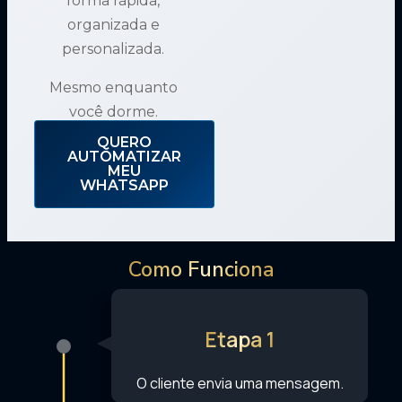
forma rápida,
organizada e
personalizada.
Mesmo enquanto
você dorme.
QUERO
AUTOMATIZAR
MEU
WHATSAPP
Como Funciona
Etapa 1
O cliente envia uma mensagem.