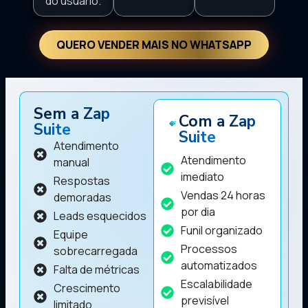
do usuário.
QUERO VENDER MAIS NO WHATSAPP
Sem a Zap
Com a Zap
Suite
Suite
Atendimento
Atendimento
manual
imediato
Respostas
Vendas 24 horas
demoradas
por dia
Leads esquecidos
Funil organizado
Equipe
Processos
sobrecarregada
automatizados
Falta de métricas
Escalabilidade
Crescimento
previsível
limitado