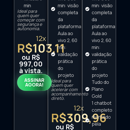
min
min: visão
min: visão
Ideal para
completa
completa
quem quer
da
da
começar com
segurança e
plataforma
plataforma
autonomia.
Aula ao
Aula ao
12x
vivo 2, 60
vivo 2, 60
R$103,11
min:
min:
validação
validação
ou R$
prática
prática
997,00
do
do
à vista.
projeto
projeto
ASSINAR
Ideal para
Tudo do
AGORA!
quem quer
Plano
acelerar com
acompanhamento
Gold
direto.
1 chatbot
12x
completo
R$309,96
montado
pela
ou R$