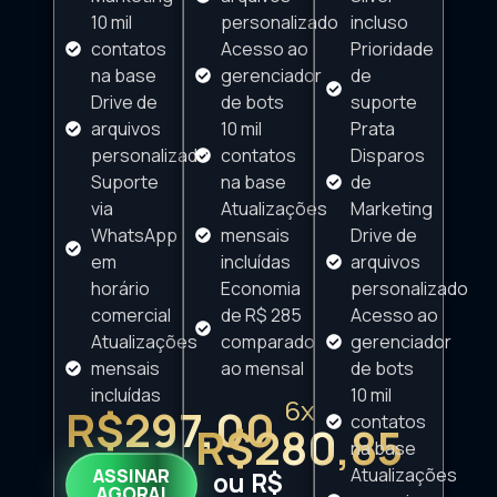
10 mil
personalizado
incluso
contatos
Acesso ao
Prioridade
na base
gerenciador
de
Drive de
de bots
suporte
arquivos
10 mil
Prata
personalizado
contatos
Disparos
Suporte
na base
de
via
Atualizações
Marketing
WhatsApp
mensais
Drive de
em
incluídas
arquivos
horário
Economia
personalizado
comercial
de R$ 285
Acesso ao
Atualizações
comparado
gerenciador
mensais
ao mensal
de bots
incluídas
10 mil
6x
R$297,00
contatos
R$280,85
na base
Atualizações
ASSINAR
ou R$
AGORA!