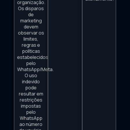
organização.
Os disparos
de
marketing
devem
observar os
limites,
regras e
políticas
estabelecidos
pelo
WhatsApp/Meta.
O uso
indevido
pode
resultar em
restrições
impostas
pelo
WhatsApp
ao número