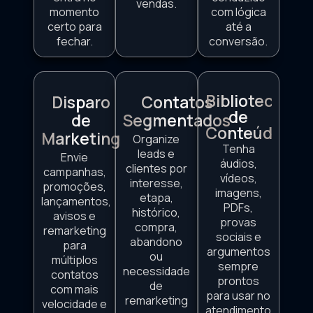
vendas.
momento
com lógica
certo para
até a
fechar.
conversão.
Biblioteca
Disparo
Contatos
de
de
Segmentados
Conteúdos
Marketing
Organize
Tenha
leads e
Envie
áudios,
clientes por
campanhas,
vídeos,
interesse,
promoções,
imagens,
etapa,
lançamentos,
PDFs,
histórico,
avisos e
provas
compra,
remarketing
sociais e
abandono
para
argumentos
ou
múltiplos
sempre
necessidade
contatos
prontos
de
com mais
para usar no
remarketing
velocidade e
atendimento.